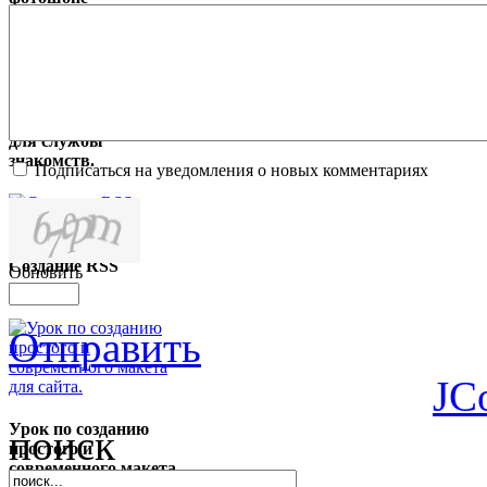
Создаем макет сайта
для службы
знакомств.
Подписаться на уведомления о новых комментариях
Создание RSS
Обновить
иконки.
Отправить
JC
Урок по созданию
поиск
простого и
современного макета