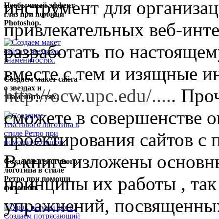
инструмент для организац
Необычный эффект
глаз при помощи
Photoshop.
привлекательных веб-инт
разработать по настоящем
вместе с тем и изящные и
Создаем макет сайта
о звездах и
http://ocw.upc.edu/....
. Про
знаменитостях.
сможете в совершенстве о
проектирования сайтов с
В книге изложены основны
Создание текстового
логотипа в стиле
принципы их работы , так
Ретро при помощи
фотошоп.
упражнений, посвященных