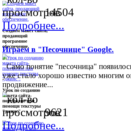
14504
Подробнее...
Создаем макет сайта,
продающий
програмное
обеспечение.
Играем в "Песочнице" Google.
Само понятие "песочница" появилось 
уже стало хорошо известно многим о
продвижение...
Урок по созданию
макета сайта-
портфолио при
помощи текстуры
9621
"джинс".
Подробнее...