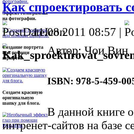
Как спроектировать 
Эффект голограммы
на фотографии.
11.08.2011 08:57 |
Автор: Чои Вин
Создание портрета
при помощи
шрифтов.
ISBN: 978-5-459-00
Создаем красивую
оригинальную
шапку для блога.
В данной книге 
интренет-сайтов на базе с