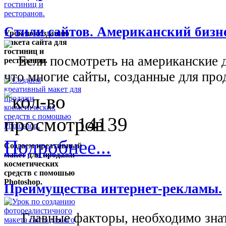
Стили сайтов. Американский бизне
Урок по созданию
макета сайта для
гостиниц и
Если посмотреть на американские д
ресторанов.
что многие сайты, созданные для прод
14139
Подробнее...
Создаем креативный
макет для продажи
косметических
средств с помошью
Photoshop.
Преимущества интернет-рекламы.
Главные факторы, необходимо знат