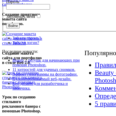
Пароль
Создание приятного
Запомнить меня
макета сайта
портфолио.
Забыли пароль?
Забыли логин?
Последние новости:
Популярно
Создание макета
сайта для портфолио
Beauty – ретушь для начинающих при
в стиле Веб 2.0
Правил
помощи Photoshop.
11 хитростей для удачных снимков.
Beauty
Эффект голограммы на фотографии.
Пуленепробиваемый веб-дизайн.
Photosh
Веб-дизайн для разработчика и
Коммен
заказчика.
Опреде
Урок по созданию
стильного
5 прав
рекламного банера с
помошью Photoshop.