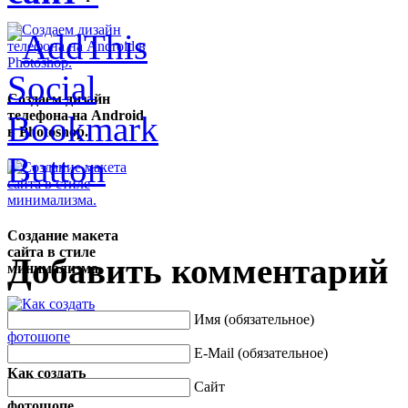
Создаем дизайн
телефона на Android
в Photoshop.
Создание макета
сайта в стиле
Добавить комментарий
минимализма.
Имя (обязательное)
E-Mail (обязательное)
Как создать
Сайт
пиксельную кнопку в
фотошопе