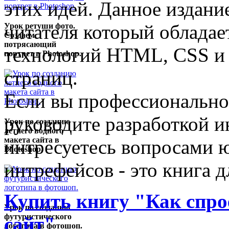
этих идей. Данное издани
читателя который обладае
Урок ретуши фото.
Создаем
потрясающий
технологий HTML, CSS и J
портрет в Photoshop.
страниц.
Если вы профессионально 
руководите разработкой и
Урок по созданию
летнего водного
макета сайта в
интресуетесь вопросами ю
Photoshop.
интрефейсов - это книга д
Купить книгу "Как спр
Урок по созданию
футуристического
сайт"
логотипа в фотошоп.