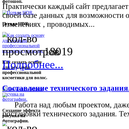
фотошоп.
Практически каждый сайт предлагает
своей базе данных для возможности 
изменениях , проводимых...
Псевдо HDR.
18019
Подробнее...
Как создать основу
для рекламы
профессиональной
косметики для волос.
Составление технического задания
Работа над любым проектом, даже 
Создание эффекта
постановки технического задания. Тех
рисунка на
фотографии.