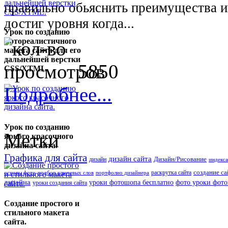
правильно обьяснить преимущества и
достиг уровня когда...
Урок по созданию
фотореалистичного
макета сайта для его
дальнейшей верстки
5850
CSS/XTML.
Подробнее...
Урок по созданию
Метки
яркого красочного
дизайна сайта.
Графика для сайта
дизайн сайта
Дизайн/Рисование
дизайн
индекса
создание са
раскрутка сайта
основы фото
подбор ключевых слов
портфолио дизайнера
дизайна
уроки фотошопа бесплатно
фото уроки фот
уроки создания сайта
Создание простого и
стильного макета
сайта.