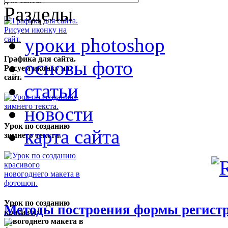
для сайта.
Разделы
уроки photoshop
Графика для сайта.
основы фото
Рисуем иконку на
сайт.
статьи
новости
Урок по созданию
карта сайта
зимнего текста.
Урок по созданию
Методы построения формы регистр
красивого
новогоднего макета в